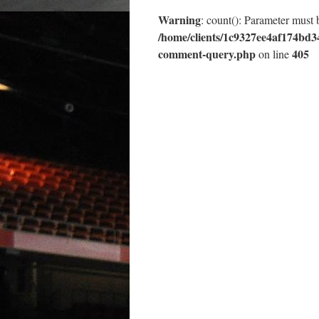
Warning
: count(): Parameter must 
/home/clients/1c9327ee4af174bd3
comment-query.php
405
on line