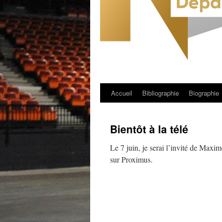
Accueil
Bibliographie
Biographie
Aller
au
Bientôt à la télé
contenu
Le 7 juin, je serai l’invité de Max
sur Proximus.