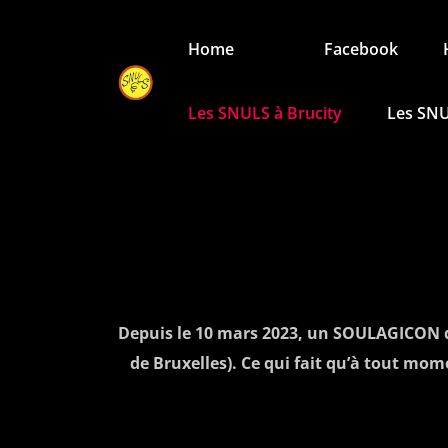
Aller
au
Home
Facebook
contenu
LES SNULS
Les Snuls sont très connus
Les SNULS à Brucity
Les SNU
Depuis le 10 mars 2023, un SOULAGICON d
de Bruxelles). Ce qui fait qu’à tout mome