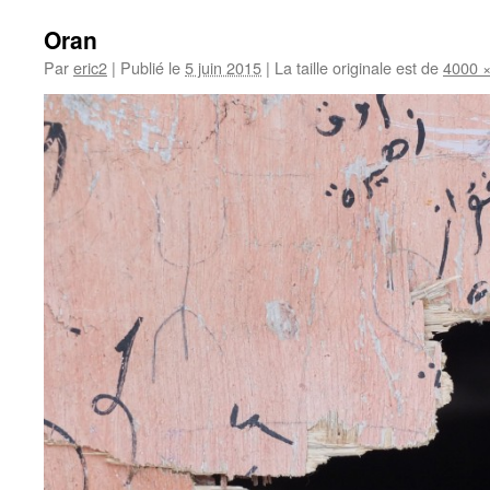
Oran
Par
eric2
|
Publié le
5 juin 2015
|
La taille originale est de
4000 