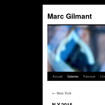
Marc Gilmant
Accueil
Galeries
Parcours
L’i
←
New York
N.Y.2015