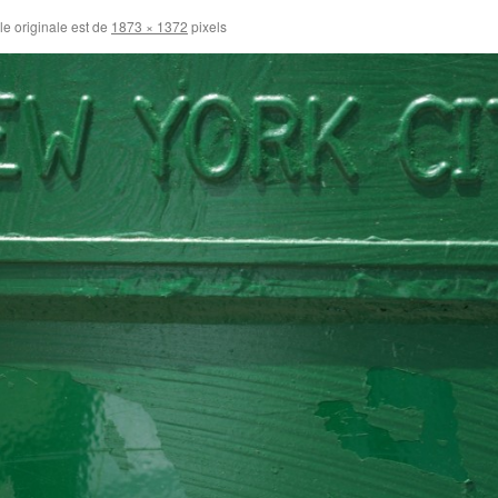
lle originale est de
1873 × 1372
pixels