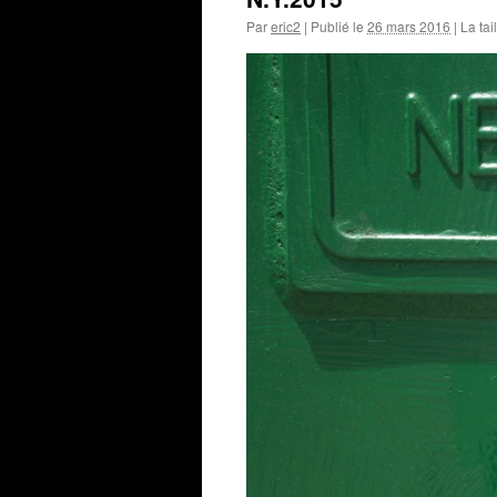
Par
eric2
|
Publié le
26 mars 2016
|
La tai