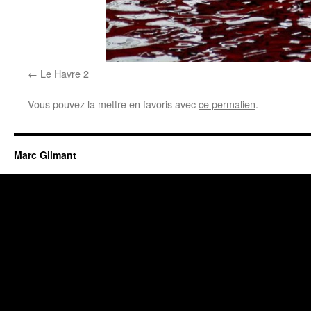
Le Havre 2
Vous pouvez la mettre en favoris avec
ce permalien
.
Marc Gilmant