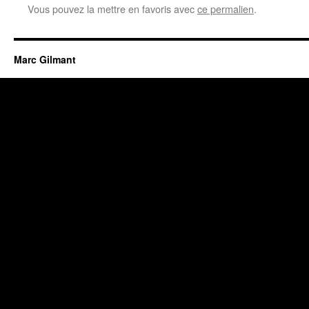
Vous pouvez la mettre en favoris avec
ce permalien
.
Marc Gilmant