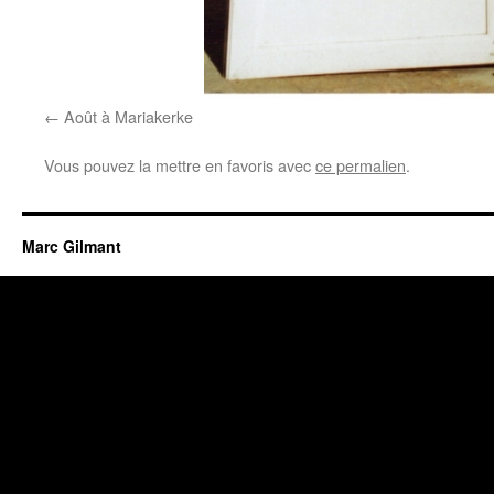
Août à Mariakerke
Vous pouvez la mettre en favoris avec
ce permalien
.
Marc Gilmant