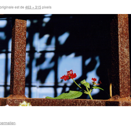
 originale est de
463 × 315
pixels
permalien
.