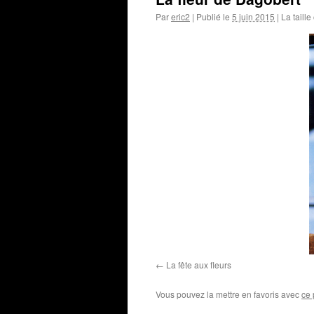
Par
eric2
|
Publié le
5 juin 2015
|
La taille
La fête aux fleurs
Vous pouvez la mettre en favoris avec
ce 