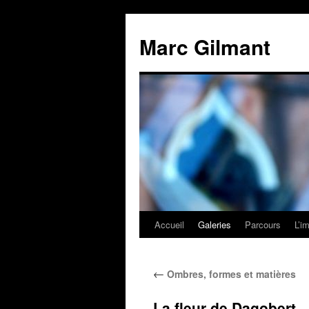
Marc Gilmant
Accueil
Galeries
Parcours
L’i
←
Ombres, formes et matières
La fleur de Dagobert