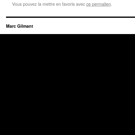
Vous pouvez la mettre en favoris avec
ce permalien
.
Marc Gilmant