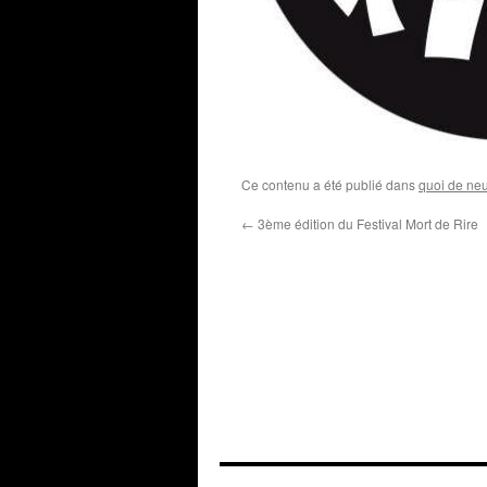
Ce contenu a été publié dans
quoi de neu
←
3ème édition du Festival Mort de Rire