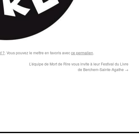
f ?
. Vous pouvez le mettre en favoris avec
ce permalien
.
L’équipe de Mort de Rire vous invite à leur Festival du Livre
de Berchem-Sainte-Agathe
→