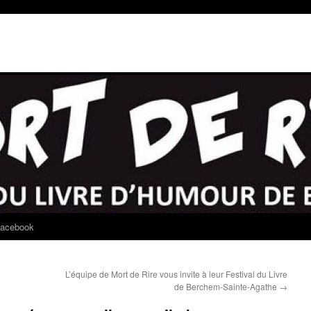
acebook
L’équipe de Mort de Rire vous invite à leur Festival du Livre
de Berchem-Sainte-Agathe
→