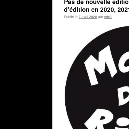
Pas de nouvelle éditio
d’édition en 2020, 20
Publié le
7 avril 2020
par
eric2