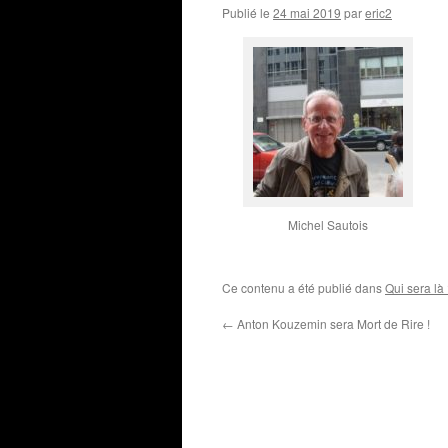
Publié le
24 mai 2019
par
eric2
Michel Sautois
Ce contenu a été publié dans
Qui sera là
←
Anton Kouzemin sera Mort de Rire !