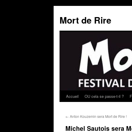
Mort de Rire
Accueil
OU cela se passe-t-il ?
F
Aller
au
←
Anton Kouzemin sera Mort de Rire !
contenu
Michel Sautois sera Mo