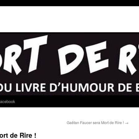
acebook
Gaëtan Faucer sera Mort de Rire !
→
rt de Rire !