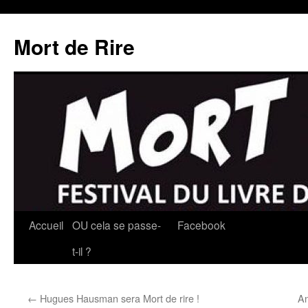
Mort de Rire
Aller
Accueil
OU cela se passe-
Facebook
au
t-il ?
contenu
←
Hugues Hausman sera Mort de rire !
An