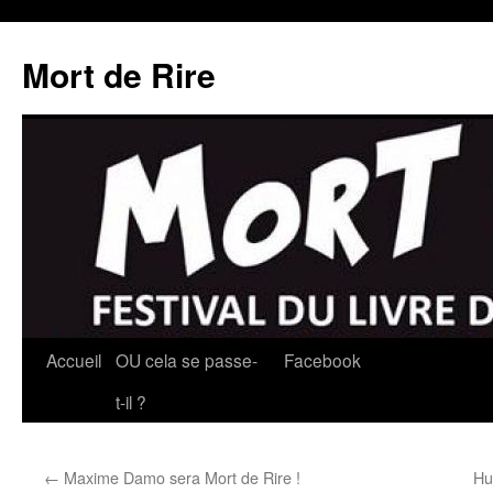
Mort de Rire
Aller
Accueil
OU cela se passe-
Facebook
au
t-il ?
contenu
←
Maxime Damo sera Mort de Rire !
Hu