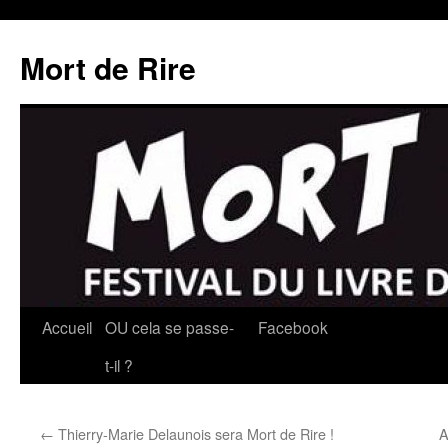
Mort de Rire
Aller
Accueil
OU cela se passe-
Facebook
au
t-il ?
contenu
←
Thierry-Marie Delaunois sera Mort de Rire !
A