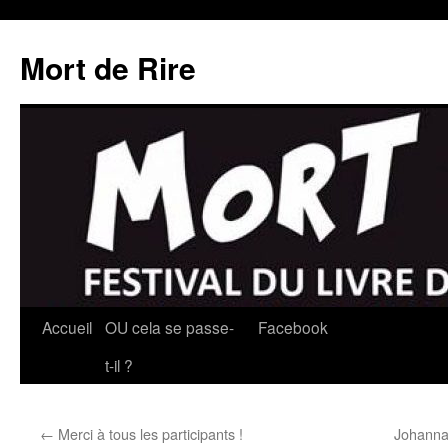
Mort de Rire
Aller
Accueil
OU cela se passe-
Facebook
au
t-il ?
contenu
←
Merci à tous les participants !
Johanna 