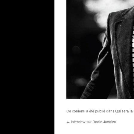
Ce contenu a été publié dans
Qui sera là
←
Interview sur Radio Judaïca