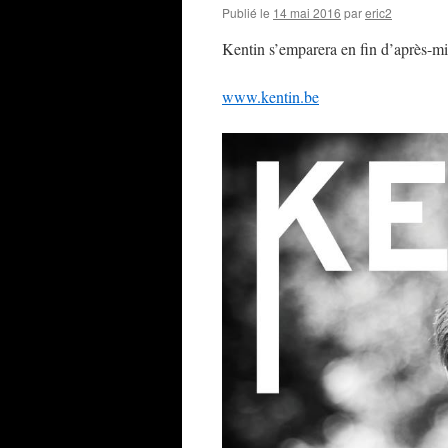
Publié le
14 mai 2016
par
eric2
Kentin s’emparera en fin d’après-mi
www.kentin.be