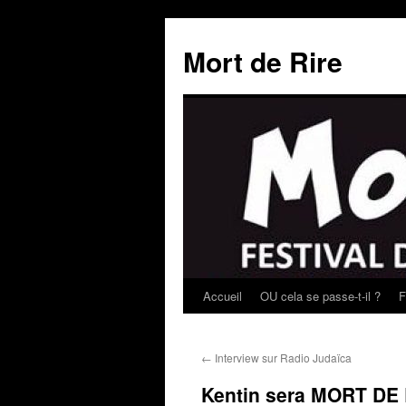
Mort de Rire
Accueil
OU cela se passe-t-il ?
F
Aller
au
←
Interview sur Radio Judaïca
contenu
Kentin sera MORT DE 