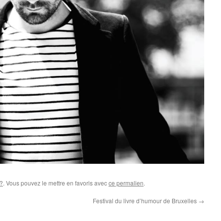
 ?
. Vous pouvez le mettre en favoris avec
ce permalien
.
Festival du livre d’humour de Bruxelles
→