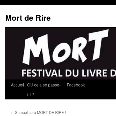
Mort de Rire
Aller
Accueil
OU cela se passe-
Facebook
au
t-il ?
contenu
←
Samuel sera MORT DE RIRE !