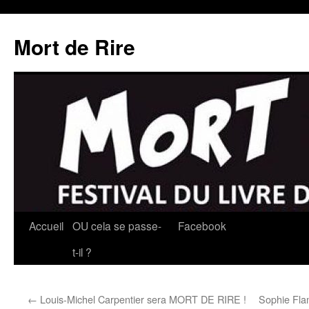
Mort de Rire
Aller
Accueil
OU cela se passe-
Facebook
au
t-il ?
contenu
←
Louis-Michel Carpentier sera MORT DE RIRE !
Sophie Fl