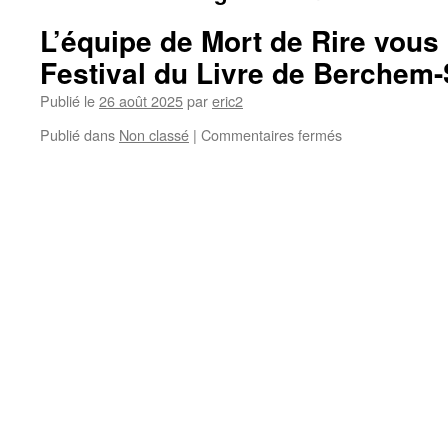
L’équipe de Mort de Rire vous i
Festival du Livre de Berchem
Publié le
26 août 2025
par
eric2
sur
Publié dans
Non classé
|
Commentaires fermés
L’équipe
de
Mort
de
Rire
vous
invite
à
leur
Festival
du
Livre
de
Berchem-
Sainte-