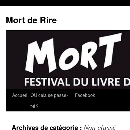
Mort de Rire
Aller
Accueil
OU cela se passe-
Facebook
au
t-il ?
contenu
Non classé
Archives de catégorie :