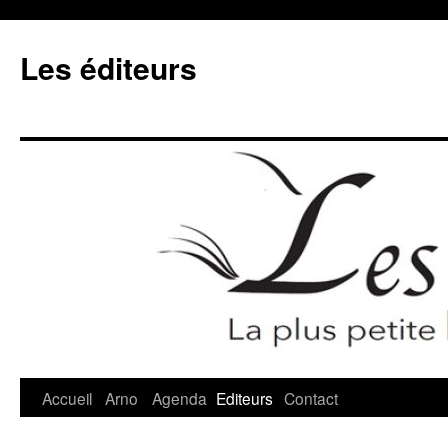
Les éditeurs
Accueil
Arno
Agenda
Editeurs
Contact
Aller
au