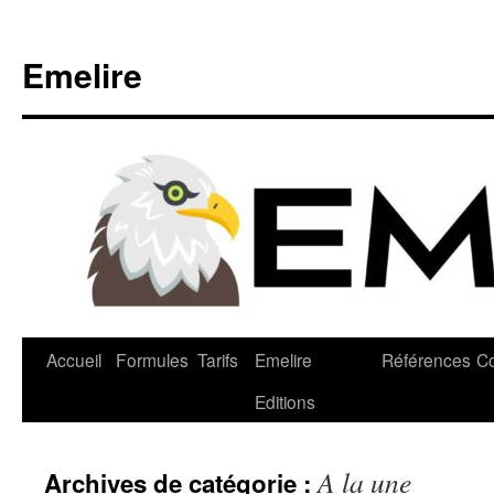
Emelire
Accueil
Formules
Tarifs
Emelire
Références
Co
Editions
A la une
Archives de catégorie :