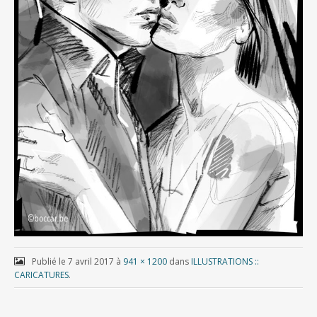
i
n
c
i
p
a
l
Publié le
7 avril 2017
à
941 × 1200
dans
ILLUSTRATIONS ::
CARICATURES
.