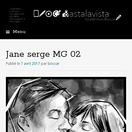
Menu
A
l
l
Jane serge MG 02
e
r
Publié le
7 avril 2017
par
boccar
a
u
c
o
n
t
e
n
u
p
r