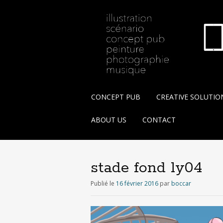
A
CONCEPT PUB
CREATIVE SOLUTIO
l
l
ABOUT US
CONTACT
e
r
a
u
stade fond ly04
c
o
Publié le
16 février 2016
par
boccar
n
t
e
n