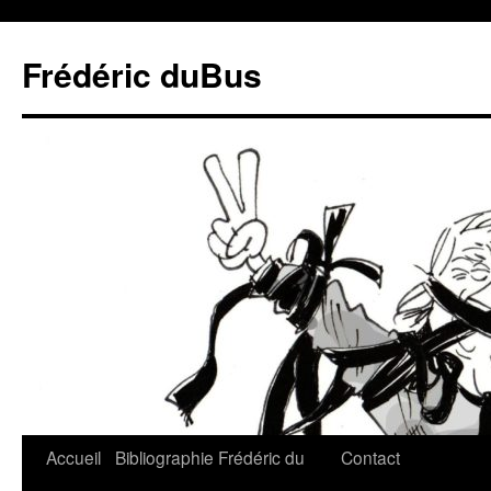
Frédéric duBus
Accueil
Bibliographie
Frédéric du
Contact