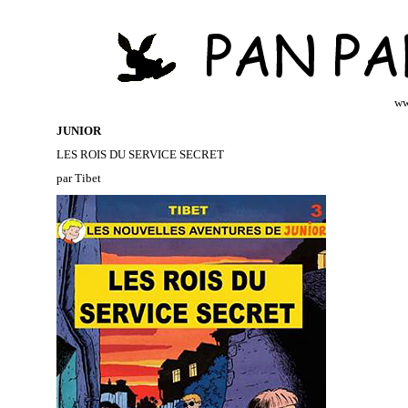
w
JUNIOR
LES ROIS DU SERVICE SECRET
par Tibet